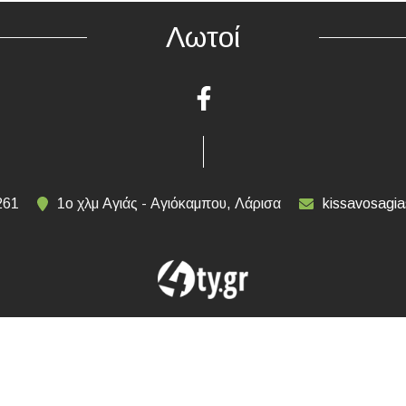
Λωτοί
261
1ο χλμ Αγιάς - Αγιόκαμπου, Λάρισα
kissavosagi