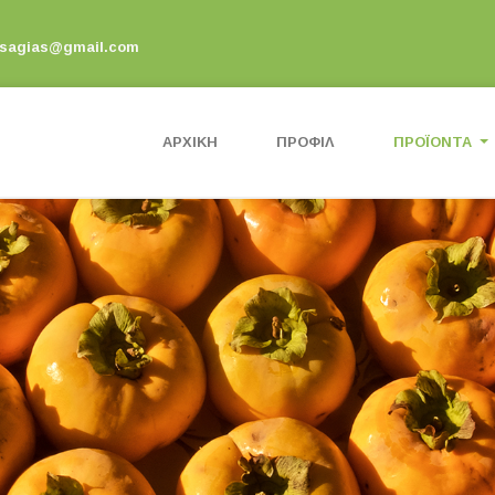
osagias@gmail.com
ΑΡΧΙΚΉ
ΠΡΟΦΊΛ
ΠΡΟΪΌΝΤΑ