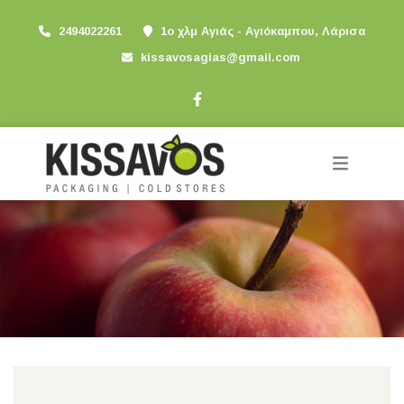
2494022261
1ο χλμ Αγιάς - Αγιόκαμπου, Λάρισα
kissavosagias@gmail.com