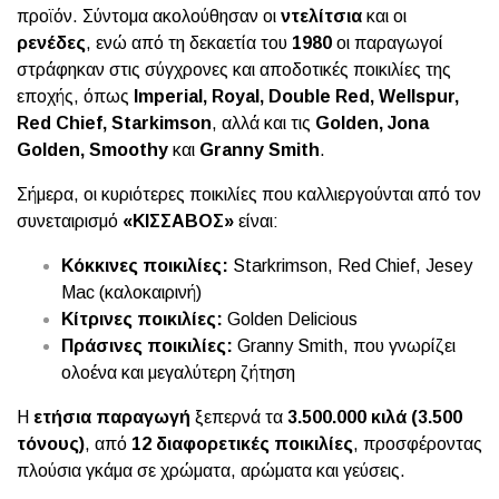
προϊόν. Σύντομα ακολούθησαν οι
ντελίτσια
και οι
ρενέδες
, ενώ από τη δεκαετία του
1980
οι παραγωγοί
στράφηκαν στις σύγχρονες και αποδοτικές ποικιλίες της
εποχής, όπως
Imperial, Royal, Double Red, Wellspur,
Red Chief, Starkimson
, αλλά και τις
Golden, Jona
Golden, Smoothy
και
Granny Smith
.
Σήμερα, οι κυριότερες ποικιλίες που καλλιεργούνται από τον
συνεταιρισμό
«ΚΙΣΣΑΒΟΣ»
είναι:
Κόκκινες ποικιλίες:
Starkrimson, Red Chief, Jesey
Mac (καλοκαιρινή)
Κίτρινες ποικιλίες:
Golden Delicious
Πράσινες ποικιλίες:
Granny Smith, που γνωρίζει
ολοένα και μεγαλύτερη ζήτηση
Η
ετήσια παραγωγή
ξεπερνά τα
3.500.000 κιλά (3.500
τόνους)
, από
12 διαφορετικές ποικιλίες
, προσφέροντας
πλούσια γκάμα σε χρώματα, αρώματα και γεύσεις.